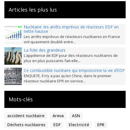
Articles les plus lus
Nucléaire: les arrêts imprévus de réacteurs EDF en
nette hausse
Les arrêts imprévus de réacteurs nucléaires en France
ont quasiment doublé entre...
La folie des grandeurs
L’appétence de EDF pour des réacteurs nucléaires de
plus en plus puissants fait-elle...
Ce combustible nucléaire qui empoisonne la vie d’EDF
ENQUETE. Il n’y a pas qu’en Chine, dans le premier
réacteur nucléaire EPR en service...
Mots-clés
accident nucléaire
Areva
ASN
Déchets nucléaires
EDF
Electricité
EPR