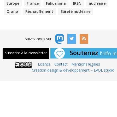
Europe
France
Fukushima
IRSN
nucléaire
Orano
Réchauffement
Sûreté nucléaire
Suivez-nous sur
Soutenez
l'info 
S'inscrire à la Newsletter
Licence
Contact
Mentions légales
Création design & développement – EVOL studio