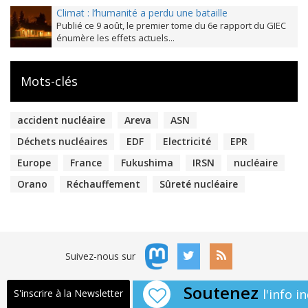
Climat : l’humanité a perdu une bataille
Publié ce 9 août, le premier tome du 6e rapport du GIEC
énumère les effets actuels...
Mots-clés
accident nucléaire
Areva
ASN
Déchets nucléaires
EDF
Electricité
EPR
Europe
France
Fukushima
IRSN
nucléaire
Orano
Réchauffement
Sûreté nucléaire
Suivez-nous sur
Soutenez
l'info 
S'inscrire à la Newsletter