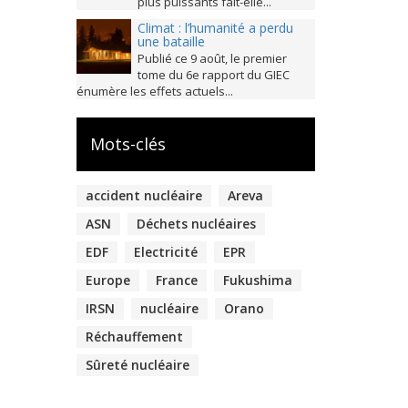
plus puissants fait-elle...
Climat : l’humanité a perdu
une bataille
Publié ce 9 août, le premier
tome du 6e rapport du GIEC
énumère les effets actuels...
Mots-clés
accident nucléaire
Areva
ASN
Déchets nucléaires
EDF
Electricité
EPR
Europe
France
Fukushima
IRSN
nucléaire
Orano
Réchauffement
Sûreté nucléaire