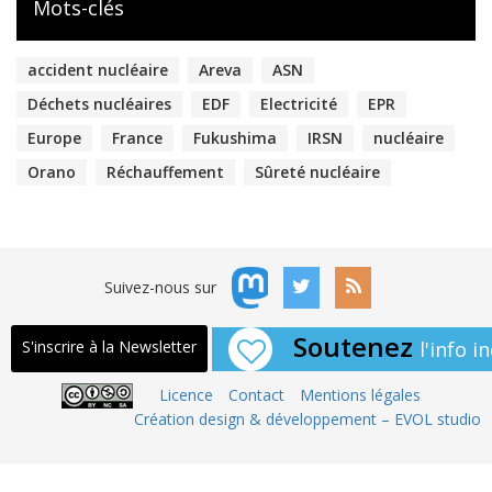
Mots-clés
accident nucléaire
Areva
ASN
Déchets nucléaires
EDF
Electricité
EPR
Europe
France
Fukushima
IRSN
nucléaire
Orano
Réchauffement
Sûreté nucléaire
Suivez-nous sur
Soutenez
l'info 
S'inscrire à la Newsletter
Licence
Contact
Mentions légales
Création design & développement – EVOL studio